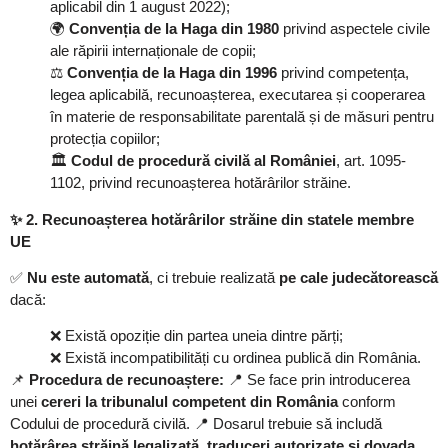
aplicabil din 1 august 2022);
🌍
Convenția de la Haga din 1980
privind aspectele civile
ale răpirii internaționale de copii;
⚖️
Convenția de la Haga din 1996
privind competența,
legea aplicabilă, recunoașterea, executarea și cooperarea
în materie de responsabilitate parentală și de măsuri pentru
protecția copiilor;
🏛️
Codul de procedură civilă al României
, art. 1095-
1102, privind recunoașterea hotărârilor străine.
✨
2. Recunoașterea hotărârilor străine din statele membre
UE
✅
Nu este automată
, ci trebuie realizată
pe cale judecătorească
dacă:
❌ Există opoziție din partea uneia dintre părți;
❌ Există incompatibilități cu ordinea publică din România.
📌
Procedura de recunoaștere:
📍 Se face prin introducerea
unei
cereri la tribunalul competent din România
conform
Codului de procedură civilă. 📍 Dosarul trebuie să includă
hotărârea străină legalizată, traduceri autorizate și dovada