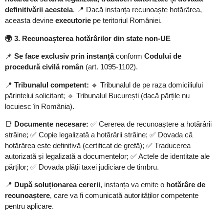
definitivării acesteia
. 📍 Dacă instanța recunoaște hotărârea,
aceasta devine
executorie
pe teritoriul României.
🌍
3. Recunoașterea hotărârilor din state non-UE
📌
Se face exclusiv prin instanță
conform
Codului de
procedură civilă român
(art. 1095-1102).
📍
Tribunalul competent:
🔹 Tribunalul de pe raza domiciliului
părintelui solicitant; 🔹 Tribunalul București (dacă părțile nu
locuiesc în România).
📑
Documente necesare:
✅ Cererea de recunoaștere a hotărârii
străine; ✅ Copie legalizată a hotărârii străine; ✅ Dovada că
hotărârea este definitivă (certificat de grefă); ✅ Traducerea
autorizată și legalizată a documentelor; ✅ Actele de identitate ale
părților; ✅ Dovada plății taxei judiciare de timbru.
📍
După soluționarea cererii
, instanța va emite o
hotărâre de
recunoaștere
, care va fi comunicată autorităților competente
pentru aplicare.