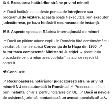
⚖️
4. Executarea hotărârilor străine privind minorii
📌 Dacă hotărârea stabilește
pensia de întreținere sau
programul de vizitare
, aceasta poate fi executată
prin executor
judecătoresc
, pe baza
hotărârii recunoscute de instanță
.
🚨
5. Aspecte speciale: Răpirea internațională de minori
📌 Dacă un părinte aduce copilul în România fără consimțământul
celuilalt părinte, se aplică
Convenția de la Haga din 1980
. 📍
Autoritatea competentă:
Ministerul Justiției
→ poate iniția
procedurile pentru returnarea copilului în statul de reședință
obișnuit.
📢
Concluzie
📌
Recunoașterea hotărârilor judecătorești străine privind
minorii NU este automată în România!
📌 Procedura se face
prin instanță
, chiar și pentru hotărârile din UE. 📌
Dacă ai nevoie
de asistență juridică, contactează un avocat specializat!
⚖️📞