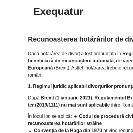
Exequatur
Recunoașterea hotărârilor de di
Dacă hotărârea de divorț a fost pronunțată în
Rega
beneficiază de recunoaștere automată
, deoare
Europeană
(Brexit). Astfel, hotărârea trebuie re
român.
1. Regimul juridic aplicabil divorțurilor pronunț
După
Brexit (1 ianuarie 2021)
,
Regulamentul Brux
ter (2019/1111)
nu mai sunt aplicabile
între Româ
În locul lor, se aplică: 🔹
Codul de procedură civi
recunoașterea hotărârilor străine
🔹
Convenția de la Haga din 1970
privind recunoa