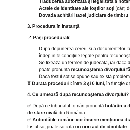
Traducerea autorizată și legalizată a hotăr
Actele de identitate ale foștilor soți
(cărți d
Dovada achitării taxei judiciare de timbru
3. Procedura în instanță
📌
Pași procedurali:
După depunerea cererii și a documentelor l
îndeplinite condițiile legale pentru recunoașt
Se fixează un termen de judecată, iar dacă d
poate pronunța
recunoașterea divorțului f
Dacă fostul soț se opune sau există probleme
⏳
Durata procedurii:
între
3 și 6 luni
, în funcție d
4. Ce urmează după recunoașterea divorțului?
✅ După ce tribunalul român pronunță
hotărârea 
de stare civilă
din România.
✅
Autoritățile române vor înscrie mențiunea divo
fostul soț poate solicita
un nou act de identitate
.