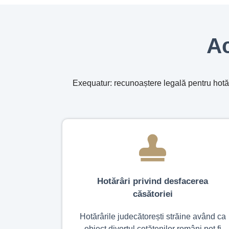
Ac
Exequatur: recunoaștere legală pentru hotărâ
Hotărâri privind desfacerea
căsătoriei
Hotărârile judecătorești străine având ca
obiect divorțul cetățenilor români pot fi