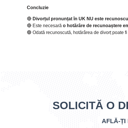
Concluzie
🔴
Divorțul pronunțat în UK NU este recunosc
🔴 Este necesară
o hotărâre de recunoaștere em
🟢 Odată recunoscută, hotărârea de divorț poate fi t
SOLICITĂ O D
AFLĂ-ȚI