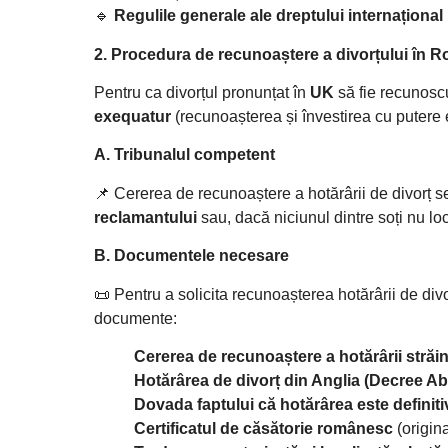
🔹
Regulile generale ale dreptului internațional 
2. Procedura de recunoaștere a divorțului în 
Pentru ca divorțul pronunțat în
UK
să fie recunoscu
exequatur
(recunoașterea și învestirea cu putere e
A. Tribunalul competent
📌 Cererea de recunoaștere a hotărârii de divorț 
reclamantului
sau, dacă niciunul dintre soți nu l
B. Documentele necesare
📜 Pentru a solicita recunoașterea hotărârii de di
documente:
Cererea de recunoaștere a hotărârii străi
Hotărârea de divorț din Anglia (Decree Ab
Dovada faptului că hotărârea este definiti
Certificatul de căsătorie românesc
(origina