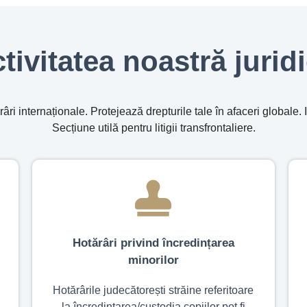
tivitatea noastră jurid
ri internaționale. Protejează drepturile tale în afaceri globale.
Secțiune utilă pentru litigii transfrontaliere.
Hotărâri privind încredințarea
minorilor
Hotărârile judecătorești străine referitoare
la încredințarea/custodia copiilor pot fi