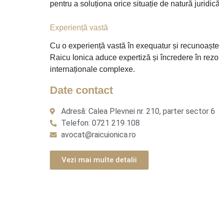
pentru a soluționa orice situație de natură juridic
Experiență vastă
Cu o experiență vastă în exequatur și recunoașter
Raicu Ionica aduce expertiză și încredere în rezo
internaționale complexe.
Date contact
Adresă: Calea Plevnei nr. 210, parter sector 6
Telefon: 0721 219 108
avocat@raicuionica.ro
Vezi mai multe detalii