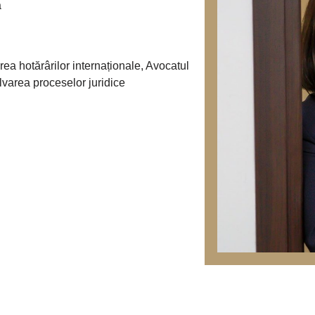
ă
ea hotărârilor internaționale, Avocatul
lvarea proceselor juridice