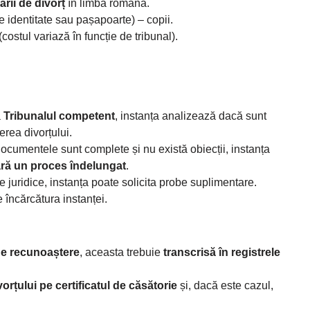
ârii de divorț
în limba română.
e identitate sau pașapoarte) – copii.
(costul variază în funcție de tribunal).
a
Tribunalul competent
, instanța analizează dacă sunt
erea divorțului.
ocumentele sunt complete și nu există obiecții, instanța
ără un proces îndelungat
.
 juridice, instanța poate solicita probe suplimentare.
e încărcătura instanței.
de recunoaștere
, aceasta trebuie
transcrisă în registrele
rțului pe certificatul de căsătorie
și, dacă este cazul,