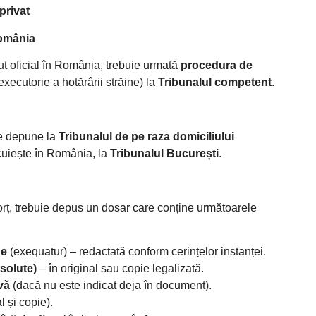
privat
România
t oficial în România, trebuie urmată
procedura de
xecutorie a hotărârii străine) la
Tribunalul competent
.
se depune la
Tribunalul de pe raza domiciliului
ocuiește în România, la
Tribunalul București
.
vorț, trebuie depus un dosar care conține următoarele
ne
(exequatur) – redactată conform cerințelor instanței.
solute)
– în original sau copie legalizată.
vă
(dacă nu este indicat deja în document).
l și copie).