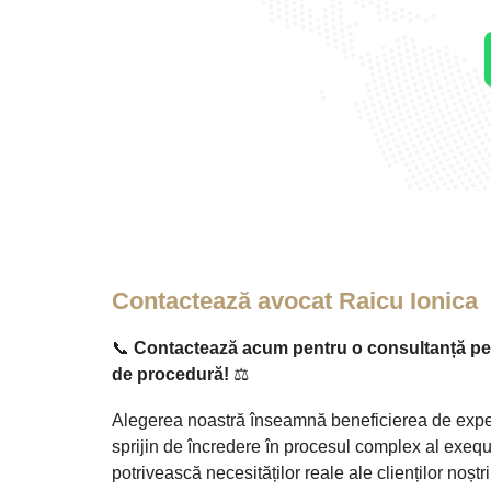
Contactează avocat Raicu Ionica
📞
Contactează acum pentru o consultanță per
de procedură!
⚖️
Alegerea noastră înseamnă beneficierea de exper
sprijin de încredere în procesul complex al exequa
potrivească necesităților reale ale clienților noștr