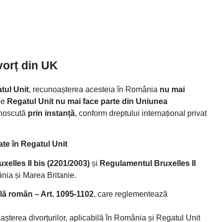
vorț din UK
tul Unit
, recunoașterea acesteia în România
nu mai
ce
Regatul Unit nu mai face parte din Uniunea
cunoscută
prin instanță
, conform dreptului internațional privat
ate în Regatul Unit
elles II bis (2201/2003)
și
Regulamentul Bruxelles II
nia și Marea Britanie.
lă român – Art. 1095-1102
, care reglementează
șterea divorțurilor, aplicabilă în România și Regatul Unit