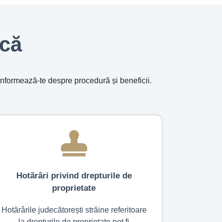
ică
 Informează-te despre procedură și beneficii.
Hotărâri privind drepturile de
proprietate
Hotărârile judecătorești străine referitoare
la drepturile de proprietate pot fi