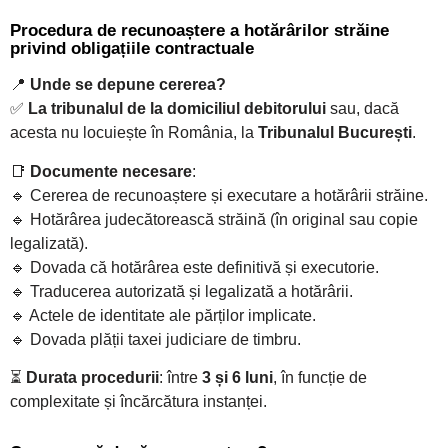
Procedura de recunoaștere a hotărârilor străine
privind obligațiile contractuale
📍
Unde se depune cererea?
✅
La tribunalul de la domiciliul debitorului
sau, dacă
acesta nu locuiește în România, la
Tribunalul București
.
📑
Documente necesare
:
🔹 Cererea de recunoaștere și executare a hotărârii străine.
🔹 Hotărârea judecătorească străină (în original sau copie
legalizată).
🔹 Dovada că hotărârea este definitivă și executorie.
🔹 Traducerea autorizată și legalizată a hotărârii.
🔹 Actele de identitate ale părților implicate.
🔹 Dovada plății taxei judiciare de timbru.
⏳
Durata procedurii
: între
3 și 6 luni
, în funcție de
complexitate și încărcătura instanței.