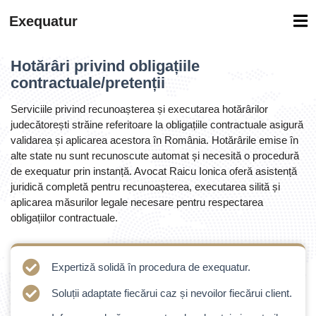
Exequatur
Hotărâri privind obligațiile
contractuale/pretenții
Serviciile privind recunoașterea și executarea hotărârilor
judecătorești străine referitoare la obligațiile contractuale asigură
validarea și aplicarea acestora în România. Hotărârile emise în
alte state nu sunt recunoscute automat și necesită o procedură
de exequatur prin instanță. Avocat Raicu Ionica oferă asistență
juridică completă pentru recunoașterea, executarea silită și
aplicarea măsurilor legale necesare pentru respectarea
obligațiilor contractuale.
Expertiză solidă în procedura de exequatur.
Soluții adaptate fiecărui caz și nevoilor fiecărui client.