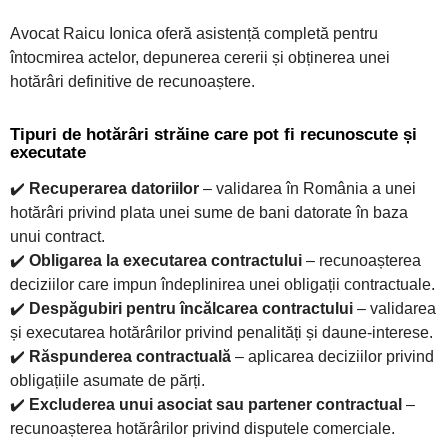
Avocat Raicu Ionica oferă asistență completă pentru
întocmirea actelor, depunerea cererii și obținerea unei
hotărâri definitive de recunoaștere.
Tipuri de hotărâri străine care pot fi recunoscute și
executate
✔️
Recuperarea datoriilor
– validarea în România a unei
hotărâri privind plata unei sume de bani datorate în baza
unui contract.
✔️
Obligarea la executarea contractului
– recunoașterea
deciziilor care impun îndeplinirea unei obligații contractuale.
✔️
Despăgubiri pentru încălcarea contractului
– validarea
și executarea hotărârilor privind penalități și daune-interese.
✔️
Răspunderea contractuală
– aplicarea deciziilor privind
obligațiile asumate de părți.
✔️
Excluderea unui asociat sau partener contractual
–
recunoașterea hotărârilor privind disputele comerciale.