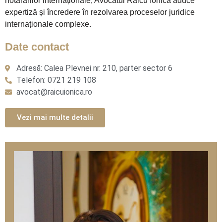
hotărârilor internaționale, Avocatul Raicu Ionica aduce
expertiză și încredere în rezolvarea proceselor juridice
internaționale complexe.
Date contact
Adresă: Calea Plevnei nr. 210, parter sector 6
Telefon: 0721 219 108
avocat@raicuionica.ro
Vezi mai multe detalii